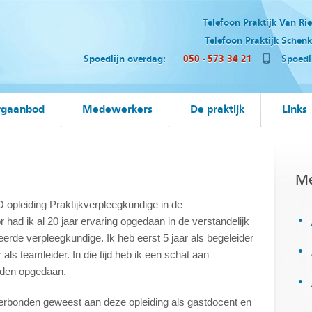
Telefoon Praktijk Van Ri
Telefoon Praktijk Schenk-
Spoedlijn overdag:
050 - 573 34 21
Spoedlij
rgaanbod
Medewerkers
De praktijk
Links
Me
O opleiding Praktijkverpleegkundige in de
 had ik al 20 jaar ervaring opgedaan in de verstandelijk
erde verpleegkundige. Ik heb eerst 5 jaar als begeleider
ls teamleider. In die tijd heb ik een schat aan
eden opgedaan.
erbonden geweest aan deze opleiding als gastdocent en