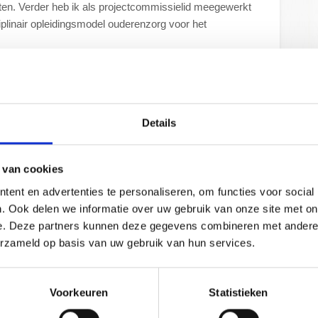
nten. Verder heb ik als projectcommissielid meegewerkt
iplinair opleidingsmodel ouderenzorg voor het
 praktijkondersteuner, maar zelf noem ik het liever
n zo goed mogelijk te begeleiden en te ondersteunen bij
ziekte, zoals diabetes, hart- en vaatziekten of COPD.
Details
 zelf invloed op het verloop van hun ziekte, en daar help
laatste jaren breidt mijn aandachtsgebied zich steeds meer
 van cookies
nnen patiënten ook bij mij terecht voor hulp bij het
ent en advertenties te personaliseren, om functies voor social
. Ook delen we informatie over uw gebruik van onze site met on
e. Deze partners kunnen deze gegevens combineren met andere i
erzameld op basis van uw gebruik van hun services.
Voorkeuren
Statistieken