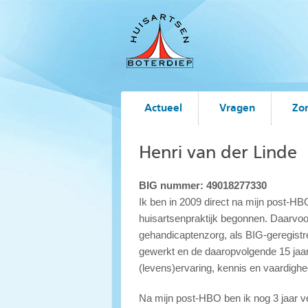
Actueel
Vragen
Zo
Henri van der Linde
BIG nummer: 49018277330
Ik ben in 2009 direct na mijn post-HB
huisartsenpraktijk begonnen. Daarvoor
gehandicaptenzorg, als BIG-geregistre
gewerkt en de daaropvolgende 15 jaar a
(levens)ervaring, kennis en vaardigh
Na mijn post-HBO ben ik nog 3 jaar v