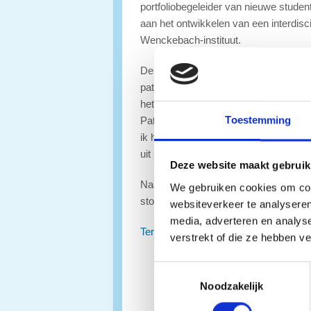
portfoliobegeleider van nieuwe stude
aan het ontwikkelen van een interdisc
Wenckebach-instituut.
De officiële naam voor mijn functie is
patiëntondersteuner. Ik probeer mense
het leren omgaan met een chronische 
Toestemming
Patiënten hebben volgens mij namelijk
ik hen graag zoveel mogelijk bij. De 
uit richting de zorg voor ouderen.
Deze website maakt gebruik
Naast bovengenoemde ondersteuning ku
We gebruiken cookies om cont
stoppen met roken.
websiteverkeer te analyseren
media, adverteren en analys
Terug naar overzicht
verstrekt of die ze hebben v
Toestemmingsselectie
Noodzakelijk