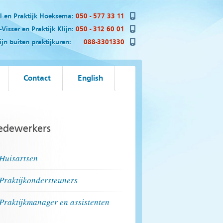
el en Praktijk Hoeksema:
050 - 577 33 11
Visser en Praktijk Klijn:
050 - 312 60 01
n buiten praktijkuren:
088-3301330
Contact
English
dewerkers
Huisartsen
Praktijkondersteuners
Praktijkmanager en assistenten