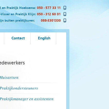
el en Praktijk Hoeksema:
050 - 577 33 11
Visser en Praktijk Klijn:
050 - 312 60 01
n buiten praktijkuren:
088-3301330
Contact
English
dewerkers
Huisartsen
Praktijkondersteuners
Praktijkmanager en assistenten