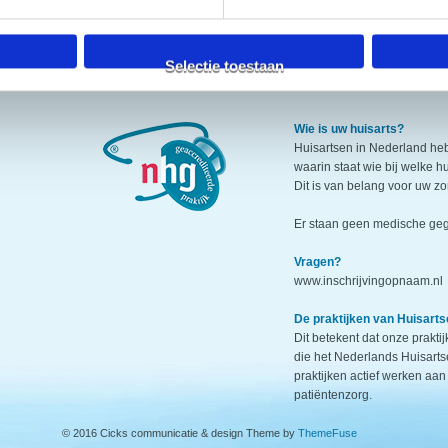
Selectie toestaan
Wie is uw huisarts?
Huisartsen in Nederland h
waarin staat wie bij welke h
Dit is van belang voor uw zo
Er staan geen medische geg
Vragen?
www.inschrijvingopnaam.nl
De praktijken van Huisarts
Dit betekent dat onze prakti
die het Nederlands Huisarts
praktijken actief werken aan
patiëntenzorg.
© 2016 Cicks communicatie & design Theme by
ThemeFuse