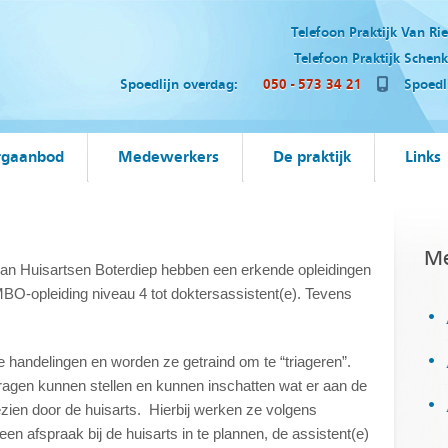
Telefoon Praktijk Van Ri
Telefoon Praktijk Schenk-
Spoedlijn overdag:
050 - 573 34 21
Spoedlij
rgaanbod
Medewerkers
De praktijk
Links
Me
n van Huisartsen Boterdiep hebben een erkende opleidingen
MBO-opleiding niveau 4 tot doktersassistent(e). Tevens
e handelingen en worden ze getraind om te “triageren”.
 vragen kunnen stellen en kunnen inschatten wat er aan de
zien door de huisarts. Hierbij werken ze volgens
 een afspraak bij de huisarts in te plannen, de assistent(e)