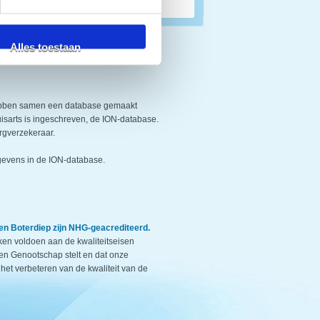
Alles toestaan
ebben samen een database gemaakt
uisarts is ingeschreven, de ION-database.
rgverzekeraar.
evens in de ION-database.
en Boterdiep zijn NHG-geacrediteerd.
jken voldoen aan de kwaliteitseisen
en Genootschap stelt en dat onze
 het verbeteren van de kwaliteit van de