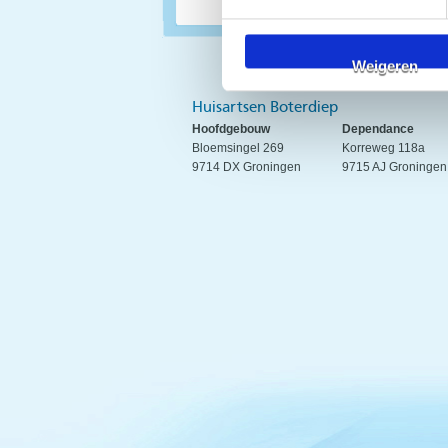
Weigeren
Huisartsen Boterdiep
Hoofdgebouw
Dependance
Bloemsingel 269
Korreweg 118a
9714 DX Groningen
9715 AJ Groningen