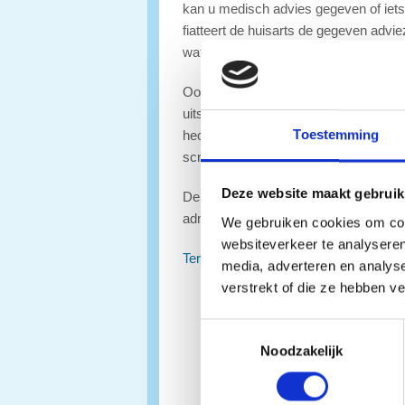
kan u medisch advies gegeven of iets 
fiatteert de huisarts de gegeven advie
wat er met u aan de hand is, maar om d
Ook voeren de assistenten diverse me
uitstrijkjes maken, wratten aanstippen
Toestemming
hechtingen verwijderen, urine-onder
screening uitvoeren en gehoortest afne
Deze website maakt gebruik
De assistenten zijn een ondersteuning 
administratieve handelingen om de hui
We gebruiken cookies om cont
websiteverkeer te analyseren
Terug naar overzicht
media, adverteren en analys
verstrekt of die ze hebben v
Toestemmingsselectie
Noodzakelijk