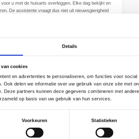
voor u met de huisarts overleggen. Elke dag bekijkt en
zen. De assistente vraagt dus niet uit nieuwsgierigheid
e situatie beter in beeld te brengen.
dische handelingen zelfstandig uit, zoals bloed afnemen,
, bloeddruk meten, injecties geven, oren uitspuiten,
Details
zoek doen, wondcontrole, verbandjes aanleggen, SOA-
men. Bij twijfel kijkt de huisarts mee.
 van cookies
voor de hele praktijkorganisatie en ze verrichten diverse
sarts waar mogelijk te ontlasten.
ent en advertenties te personaliseren, om functies voor social
. Ook delen we informatie over uw gebruik van onze site met on
e. Deze partners kunnen deze gegevens combineren met andere i
erzameld op basis van uw gebruik van hun services.
Voorkeuren
Statistieken