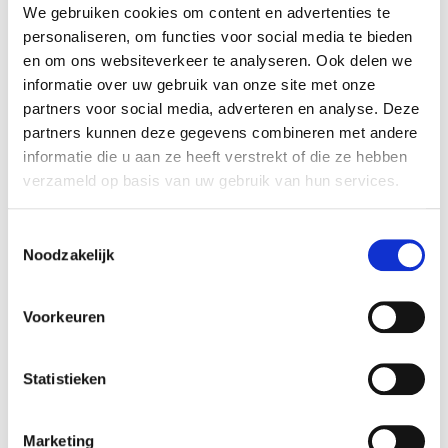
We gebruiken cookies om content en advertenties te
NHG-standaarden
personaliseren, om functies voor social media te bieden
en om ons websiteverkeer te analyseren. Ook delen we
Alle medewerkers van Huisartsen Boterdiep
informatie over uw gebruik van onze site met onze
houden zich zoveel als wenselijk is voor uw
partners voor social media, adverteren en analyse. Deze
situatie aan de standaarden van het
partners kunnen deze gegevens combineren met andere
Nederlands Huisartsen Genootschap (NHG).
informatie die u aan ze heeft verstrekt of die ze hebben
Dit zijn richtlijnen die bedoeld zijn om het
verzameld op basis van uw gebruik van hun services.
medische beleid in de praktijk van de huisarts
te ondersteunen. Wilt u hier meer over weten?
Kijk dan eens op
www.nhg.org
.
Toestemmingsselectie
Noodzakelijk
Voorkeuren
De praktijk
Statistieken
Afspraak maken
Marketing