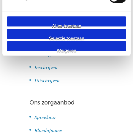
Patiëntenportaal
Spoed
Alles toestaan
Avond-, nacht- en weekenddiensten
Selectie toestaan
Privacyreglement
Weigeren
Huisregels
Inschrijven
Uitschrijven
Ons zorgaanbod
Spreekuur
Bloedafname