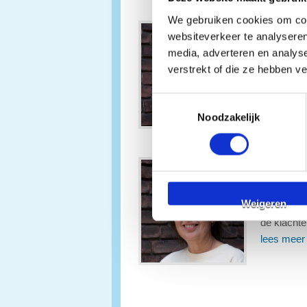
We gebruiken cookies om cont
Christie
websiteverkeer te analyseren
media, adverteren en analys
BIG numm
verstrekt of die ze hebben v
”Als prak
een oploss
Toestemmingsselectie
lees meer
Noodzakelijk
Nina Die
BIG numm
Weigeren
“Als prak
de klachte
lees meer