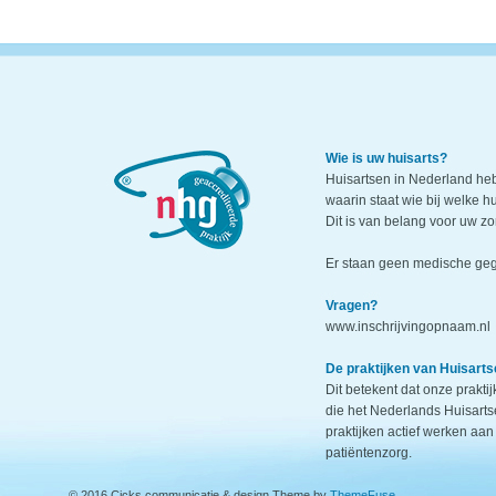
Wie is uw huisarts?
Huisartsen in Nederland h
waarin staat wie bij welke h
Dit is van belang voor uw zo
Er staan geen medische geg
Vragen?
www.inschrijvingopnaam.nl
De praktijken van Huisarts
Dit betekent dat onze prakti
die het Nederlands Huisarts
praktijken actief werken aan
patiëntenzorg.
© 2016 Cicks communicatie & design Theme by
ThemeFuse