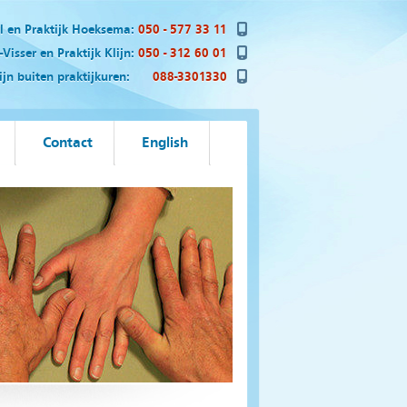
el en Praktijk Hoeksema:
050 - 577 33 11
Visser en Praktijk Klijn:
050 - 312 60 01
n buiten praktijkuren:
088-3301330
Contact
English