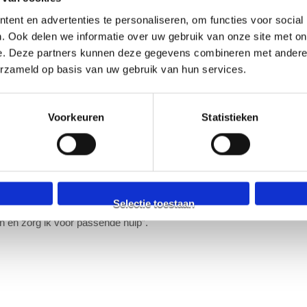
ent en advertenties te personaliseren, om functies voor social
 van Kapel
. Ook delen we informatie over uw gebruik van onze site met on
e. Deze partners kunnen deze gegevens combineren met andere i
er: 19019074830
erzameld op basis van uw gebruik van hun services.
tijkondersteuner GGZ zoek ik samen met de patiënt naar
ing”.
Voorkeuren
Statistieken
peveen
er: 99043072030
Selectie toestaan
tijkondersteuner GGZ onderzoek ik samen met de patiënt
n en zorg ik voor passende hulp”.