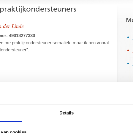
praktijkondersteuners
Me
n der Linde
er: 49018277330
n me praktijkondersteuner somatiek, maar ik ben vooral
tondersteuner”.
ekhuijse
er: 39912872930
nmerkt is dat ik enthousiast ben, een luisterend oor heb
met u tot een geschikt behandeldoel wil komen.
Details
 van cookies