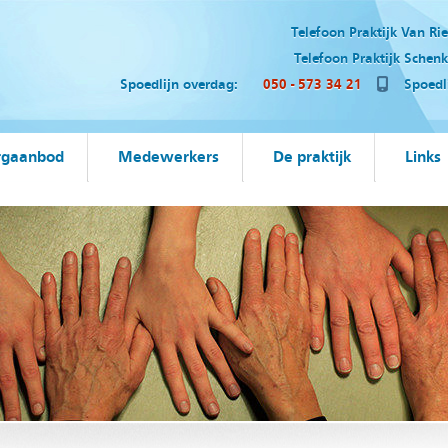
Telefoon Praktijk Van Ri
Telefoon Praktijk Schenk-
Spoedlijn overdag:
050 - 573 34 21
Spoedlij
rgaanbod
Medewerkers
De praktijk
Links