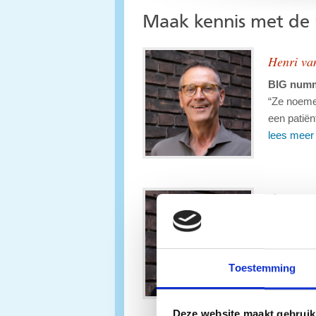
Maak kennis met de 
Henri va
BIG numm
“Ze noeme
een patiën
lees meer
Ilona Bro
BIG numm
Wat mij ke
en samen 
Toestemming
lees meer
Deze website maakt gebruik